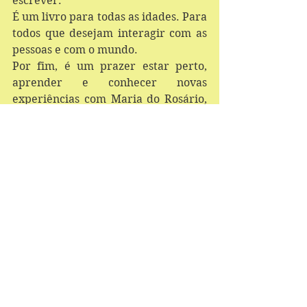
escrever.
É um livro para todas as idades. Para 
todos que desejam interagir com as 
pessoas e com o mundo.
Por fim, é um prazer estar perto, 
aprender e conhecer novas 
experiências com Maria do Rosário, 
intelectual preocupada com a 
verdade e as sutilezas da vida.
Ver tudo
Posts recentes