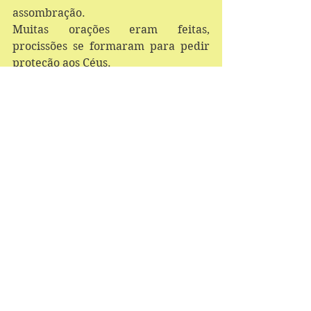
assombração.
Muitas orações eram feitas, 
procissões se formaram para pedir 
proteção aos Céus. 
Até que um dia tudo desapareceu.
Ver tudo
Posts recentes