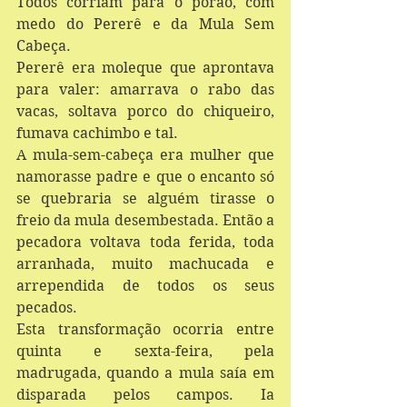
Todos corriam para o porão, com 
medo do Pererê e da Mula Sem 
Cabeça. 
Pererê era moleque que aprontava 
para valer: amarrava o rabo das 
vacas, soltava porco do chiqueiro, 
fumava cachimbo e tal.
A mula-sem-cabeça era mulher que 
namorasse padre e que o encanto só 
se quebraria se alguém tirasse o 
freio da mula desembestada. Então a 
pecadora voltava toda ferida, toda 
arranhada, muito machucada e 
arrependida de todos os seus 
pecados. 
Esta transformação ocorria entre 
quinta e sexta-feira, pela 
madrugada, quando a mula saía em 
disparada pelos campos. Ia 