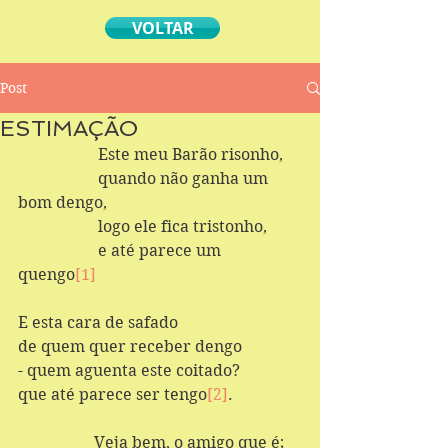
VOLTAR
Post
ESTIMAÇÃO
		Este meu Barão risonho,
                    quando não ganha um 
bom dengo,
		logo ele fica tristonho, 
		e até parece um 
quengo
[1]
E esta cara de safado
de quem quer receber dengo
- quem aguenta este coitado?
que até parece ser tengo
[2]
.
                   Veja bem, o amigo que é;