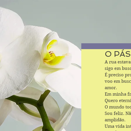
O PÁS
A rua estav
sigo em bus
É preciso pr
voo em busc
amor. 
Em minha fre
Quero etern
O mundo tod
Sou feliz. N
amplidão.
Uma vida int