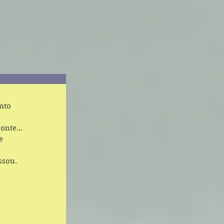
nto 
nte... 
e 
ssou. 