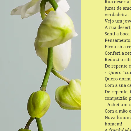
Rua deserta
juras de amo
verdadeira.
Vejo um jov
A rua desert
Senti a boca 
Pensamentos 
Ficou só a c
Conferi a re
Reduzi o rit
De repente e
-  Quero “cu
Quero dormir
Com a sua ca
De repente, 
compaixão p
- Achei um c
Com a mão e
Nova lumino
homem!
A fragilidad