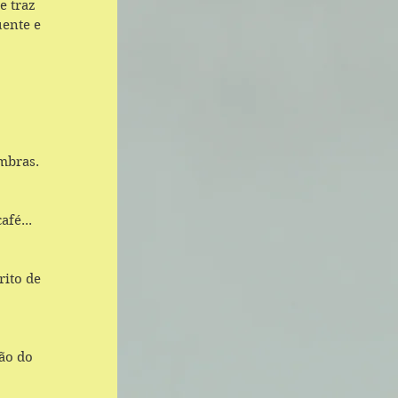
 traz 
uente e 
mbras. 
fé... 
ito de 
ão do 