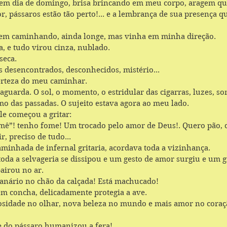
 em dia de domingo, brisa brincando em meu corpo, aragem que
r, pássaros estão tão perto!... e a lembrança de sua presença q
em caminhando, ainda longe, mas vinha em minha direção. 
a, e tudo virou cinza, nublado. 
seca. 
desencontrados, desconhecidos, mistério...
erteza do meu caminhar.
taguarda. O sol, o momento, o estridular das cigarras, luzes, so
mo das passadas. O sujeito estava agora ao meu lado.
le começou a gritar:
mê”! tenho fome! Um trocado pelo amor de Deus!. Quero pão, ca
, preciso de tudo...
minhada de infernal gritaria, acordava toda a vizinhança.
toda a selvageria se dissipou e um gesto de amor surgiu e um gr
airou no ar.
anário no chão da calçada! Está machucado!
m concha, delicadamente protegia a ave.
sidade no olhar, nova beleza no mundo e mais amor no coraç
e do pássaro humanizou a fera!