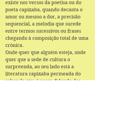
existe nos versos da poetisa ou do 
poeta capixaba, quando decanta o 
amor ou mesmo a dor, a precisão 
sequencial, a melodia que sucede 
entre termos sucessivos ou frases 
chegando à composição total de uma 
crônica.  
Onde quer que alguém esteja, onde 
quer que a sede de cultura o 
surpreenda, ao seu lado está a 
literatura capixaba permeada do 
sabor do que é nosso, falando das 
experiências que são só nossas, 
registrando os fatos que fazem a 
nossa história, enfim, usando da 
palavra mediante sua expressão 
maior, realizar a comunicação. 
Ou não nos lamentemos se quando 
nos lembrarmos de fatos que 