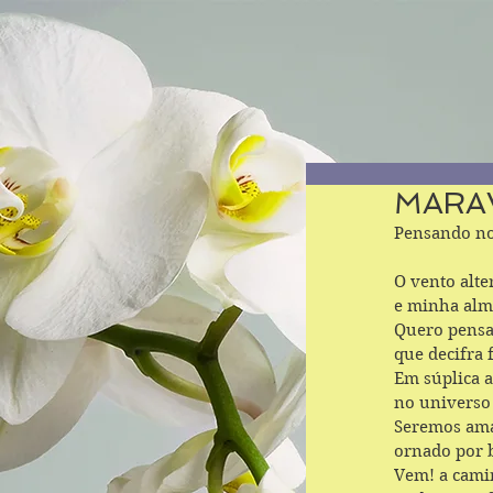
MARA
Pensando no
O vento alte
e minha alm
Quero pensar
que decifra 
Em súplica a
no universo 
Seremos aman
ornado por 
Vem! a camin