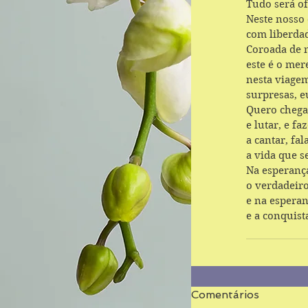
Tudo será o
Neste nosso 
com liberdad
Coroada de 
este é o mer
nesta viagem
surpresas, e
Quero chegar
e lutar, e f
a cantar, fa
a vida que s
Na esperança
o verdadeiro
e na esperan
e a conquist
Comentários