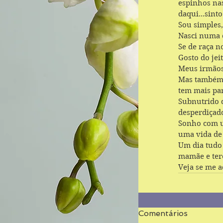
espinhos nas
daqui...sint
Sou simples
Nasci numa 
Se de raça n
Gosto do jei
Meus irmãos
Mas também 
tem mais pa
Subnutrido d
desperdiçado
Sonho com u
uma vida de
Um dia tudo
mamãe e tere
Veja se me a
Comentários