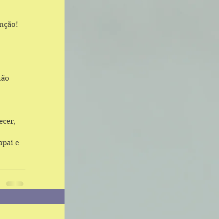
nção!
ão 
cer, 
pai e 