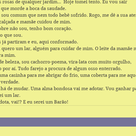
 rosas de qualquer jardim...  Hoje tomei tento. Eu vou sair 
o que morde a boca da saudade. 
, sou comum que nem todo bebê sofrido. Rogo, me dê a sua ate
calçada e mamãe cuidou de mim.
obre não sou, tenho bom coração.
to que sou.
 já partiram e eu, aqui conformado.
quero um lar, alguém para cuidar de mim. O leite da mamãe n
ra mim.
e beleza, sou cachorro-poema, vira-lata com muito orgulho, 
 por aí. Tudo farejo a procura de algum osso enterrado.  
ma casinha para me abrigar do frio, uma coberta para me aque
 verdade.
 há de mudar. Uma alma bondosa vai me adotar. Vou ganhar pa
i um lar.
dota, vai!? E eu serei um Barão!