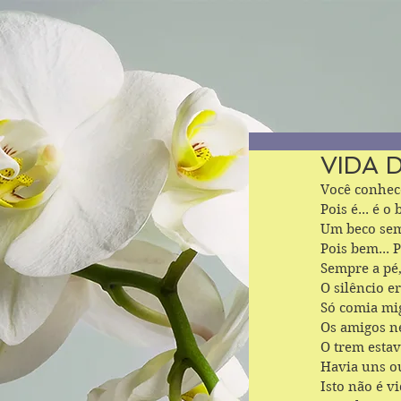
VIDA 
Você conhec
Pois é... é o
Um beco sem
Pois bem... P
Sempre a pé
O silêncio e
Só comia mig
Os amigos n
O trem estav
Havia uns ou
Isto não é v