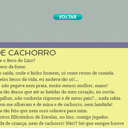
VOLTAR
DE CACHORRO
e o Beco do Lixo?
 beco da fome. 
 saída, onde o bicho homem, só come restos de comida.
elos becos da vida, eu andava tão só!... 
, não pegava nem praia, muito menos mulher, mano!
ra tão denso que até as batidas do meu coração, eu ouvia.
alhas, não conhecia riquezas e de meus pais?... nada sabia.
em me olhavam e de mina e de cachorro, nem lambida!
a tão feio que nem osso sobrava para mim.
tros filhotinhos de Estrelas, no lixo, comigo jogados.
ida de criança, nem de cachorro! Não!? Sei que sempre houve 