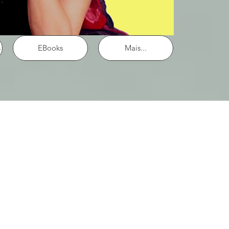
s
EBooks
Mais...